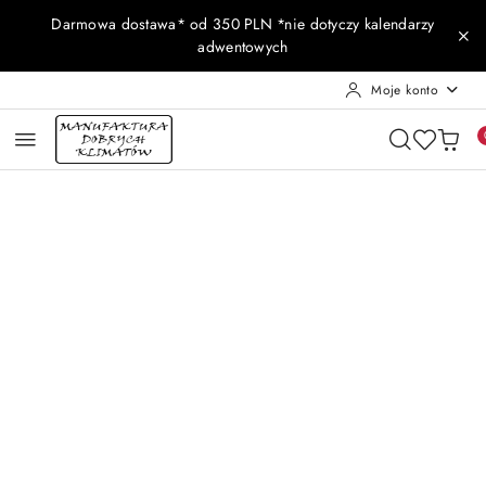
Przejdź do treści głównej
Przejdź do wyszukiwarki
Przejdź do moje konto
Przejdź do menu głównego
Przejdź do opisu produktu
Przejdź do stopki
Darmowa dostawa* od 350 PLN *nie dotyczy kalendarzy
adwentowych
Moje konto