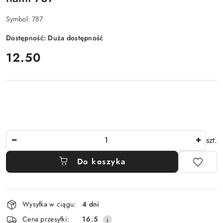
Symbol:
787
Dostępność:
Duża dostępność
cena:
12.50
Ilość
szt.
Do koszyka
Dostępność
Wysyłka w ciągu:
4 dni
i
Cena przesyłki:
16.5
dostawa