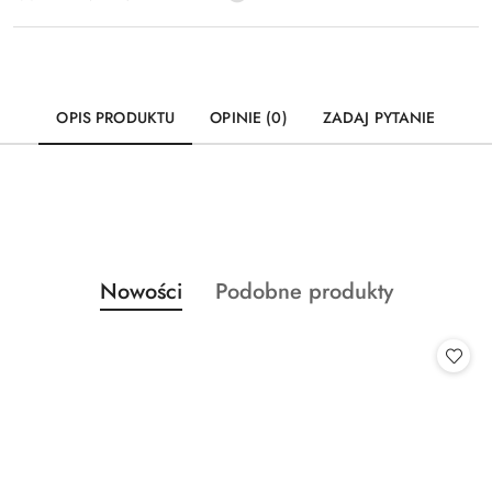
OPIS PRODUKTU
OPINIE (0)
ZADAJ PYTANIE
Produkty
Produkty
Nowości
Podobne produkty
Pomiń karuzelę produktów
o
o
statusie:
statusie: