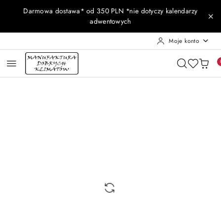
Przejdź do treści głównej
Przejdź do wyszukiwarki
Przejdź do moje konto
Przejdź do menu głównego
Przejdź do opisu produktu
Przejdź do stopki
Darmowa dostawa* od 350 PLN *nie dotyczy kalendarzy
adwentowych
Moje konto