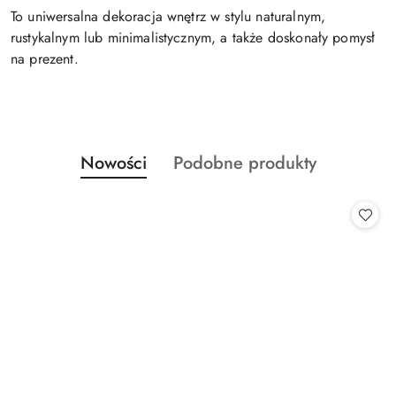
To uniwersalna dekoracja wnętrz w stylu naturalnym,
rustykalnym lub minimalistycznym, a także doskonały pomysł
na prezent.
Produkty
Produkty
Nowości
Podobne produkty
Pomiń karuzelę produktów
o
o
statusie:
statusie: