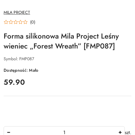
NAZWA
MILA PROJECT
PRODUCENTA:
(0)
Forma silikonowa Mila Project Leśny
wieniec „Forest Wreath” [FMP087]
Symbol:
FMP087
Dostępność:
Mało
cena:
59.90
Ilość
szt.