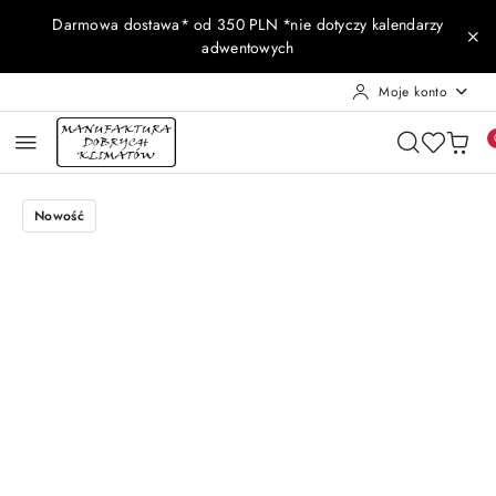
Przejdź do treści głównej
Przejdź do wyszukiwarki
Przejdź do moje konto
Przejdź do menu głównego
Przejdź do opisu produktu
Przejdź do stopki
Darmowa dostawa* od 350 PLN *nie dotyczy kalendarzy
adwentowych
Moje konto
Nowość