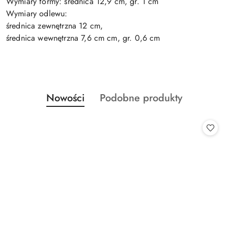
Wymiary formy: średnica 12,9 cm, gr. 1 cm
Wymiary odlewu:
średnica zewnętrzna 12 cm,
średnica wewnętrzna 7,6 cm cm, gr. 0,6 cm
Produkty
Produkty
Nowości
Podobne produkty
Pomiń karuzelę produktów
o
o
statusie:
statusie: