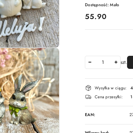
Dostępność:
Mało
cena:
55.90
Ilość
szt.
Dostępność
Wysyłka w ciągu:
4
i
Cena przesyłki:
1
dostawa
EAN:
2
Własny kod:
2