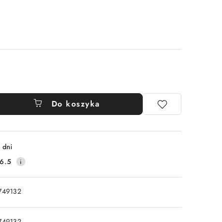
Do koszyka
 dni
6.5
749132
749132