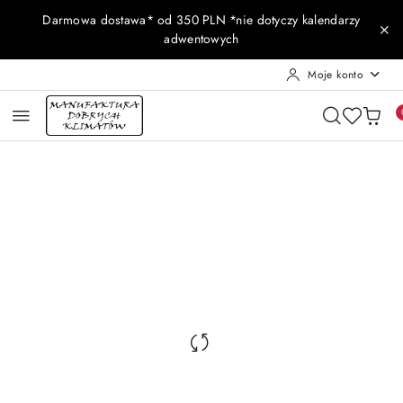
Przejdź do treści głównej
Przejdź do wyszukiwarki
Przejdź do moje konto
Przejdź do menu głównego
Przejdź do opisu produktu
Przejdź do stopki
Darmowa dostawa* od 350 PLN *nie dotyczy kalendarzy
adwentowych
Moje konto