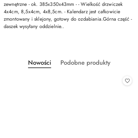
zewnętrzne - ok. 385x350x43mm - - Wielkość drzwiczek
4x4cm, 8,5x4cm, 4x8,5cm. - Kalendarz jest całkowicie
zmontowany i sklejony, gotowy do ozdabiania.Górna część -
daszek wysyłany oddzielnie..
Produkty
Produkty
Nowości
Podobne produkty
Pomiń karuzelę produktów
o
o
statusie:
statusie: