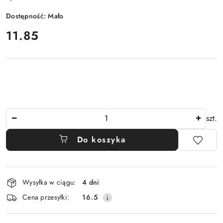
Dostępność:
Mało
cena:
11.85
Ilość
szt.
Do koszyka
Dostępność
Wysyłka w ciągu:
4 dni
i
Cena przesyłki:
16.5
dostawa