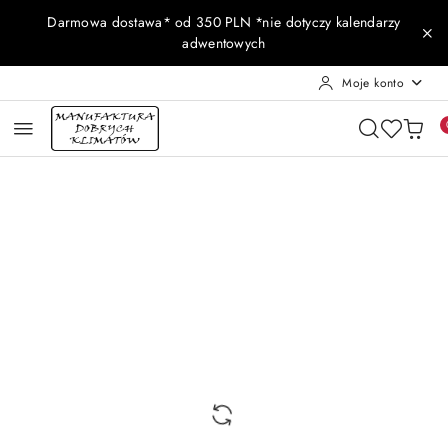
Przejdź do treści głównej
Przejdź do wyszukiwarki
Przejdź do moje konto
Przejdź do menu głównego
Przejdź do opisu produktu
Przejdź do stopki
Darmowa dostawa* od 350 PLN *nie dotyczy kalendarzy
adwentowych
Moje konto