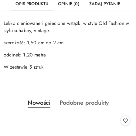
OPIS PRODUKTU
OPINIE (0)
ZADAJ PYTANIE
Lekko cieniowane i gniecione wstążki w stylu Old Fashion w
stylu schabby, vintage.
szerokość: 1,50 cm do 2 cm
odcinek: 1,20 metra
W zestawie 5 sztuk
Produkty
Produkty
Nowości
Podobne produkty
Pomiń karuzelę produktów
o
o
statusie:
statusie: