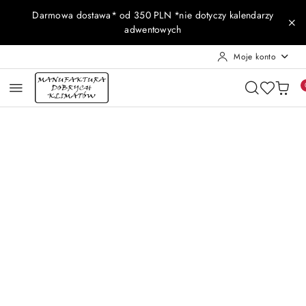
Przejdź do treści głównej
Przejdź do wyszukiwarki
Przejdź do moje konto
Przejdź do menu głównego
Przejdź do opisu produktu
Przejdź do stopki
Darmowa dostawa* od 350 PLN *nie dotyczy kalendarzy
adwentowych
Moje konto