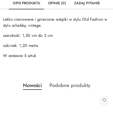
OPIS PRODUKTU
OPINIE (0)
ZADAJ PYTANIE
Lekko cieniowane i gniecione wstążki w stylu Old Fashion w
stylu schabby, vintage.
szerokość: 1,50 cm do 2 cm
odcinek: 1,20 metra
W zestawie 5 sztuk
Produkty
Produkty
Nowości
Podobne produkty
Pomiń karuzelę produktów
o
o
statusie:
statusie: