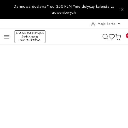
Przejdź do treści głównej
Przejdź do wyszukiwarki
Przejdź do moje konto
Przejdź do menu głównego
Przejdź do opisu produktu
Przejdź do stopki
Darmowa dostawa* od 350 PLN *nie dotyczy kalendarzy
adwentowych
Moje konto