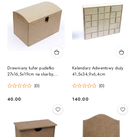
Drewniany kufer pudełko
Kalendarz Adwentowy duży
27x16,5x19cm na skarby,
41,5x34,9x6,4cm
zabawki, prezent
(0)
(0)
40.00
140.00
Cena:
Cena: