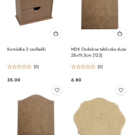
Komódka 2 szufladki
MDK Ozdobna tabliczka duża
28x19,5cm [123]
(0)
(0)
35.00
6.80
Cena:
Cena: