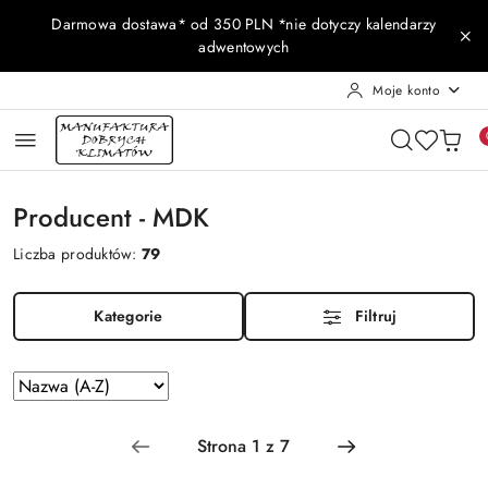
Przejdź do treści głównej
Przejdź do wyszukiwarki
Przejdź do moje konto
Przejdź do menu głównego
Przejdź do stopki
Darmowa dostawa* od 350 PLN *nie dotyczy kalendarzy
adwentowych
Moje konto
Producent - MDK
Liczba produktów:
79
Kategorie
Filtruj
Zastosowano
Sortuj
według
sortowanie:
Nazwa
(A-
Z).