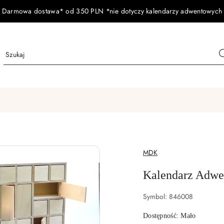
Darmowa dostawa* od 350 PLN *nie dotyczy kalendarzy adwentowych
NAZWA
MDK
PRODUCENTA:
Kalendarz Adwe
Symbol:
846008
Dostępność:
Mało