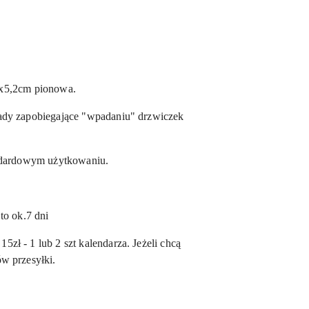
6x5,2cm pionowa.
ady zapobiegające "wpadaniu" drzwiczek
andardowym użytkowaniu.
o ok.7 dni
5zł - 1 lub 2 szt kalendarza. Jeżeli chcą
w przesyłki.