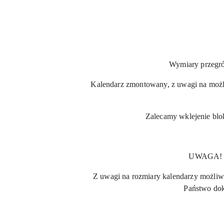
Wymiary przegró
Kalendarz zmontowany, z uwagi na możl
Zalecamy wklejenie blo
UWAGA! Ka
Z uwagi na rozmiary kalendarzy możliwa j
Państwo dok