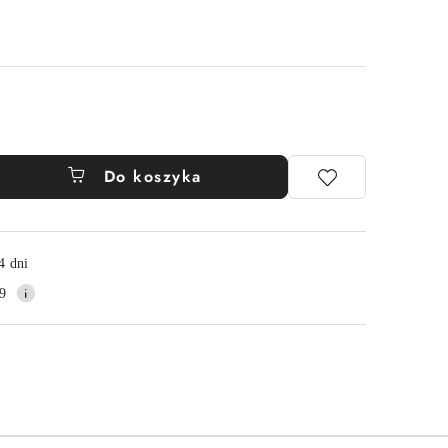
Do koszyka
4 dni
9