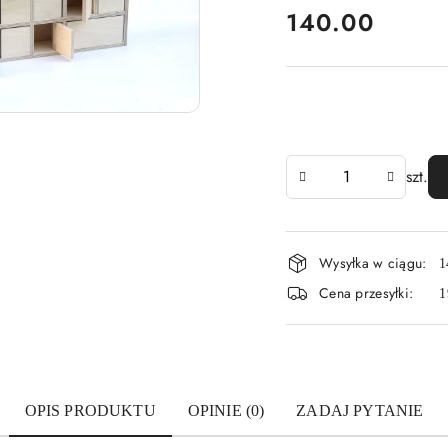
cena:
140.00
Ilość
szt.
Dostępność
Wysyłka w ciągu:
1
i
Cena przesyłki:
1
dostawa
OPIS PRODUKTU
OPINIE (0)
ZADAJ PYTANIE