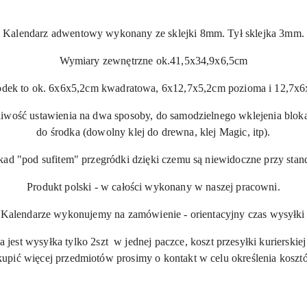
Kalendarz adwentowy wykonany ze sklejki 8mm. Tył sklejka 3mm.
Wymiary zewnętrzne ok.41,5x34,9x6,5cm
dek to ok. 6x6x5,2cm kwadratowa, 6x12,7x5,2cm pozioma i 12,7x
iwość ustawienia na dwa sposoby, do samodzielnego wklejenia blok
do środka (dowolny klej do drewna, klej Magic, itp).
kad "pod sufitem" przegródki dzięki czemu są niewidoczne przy st
Produkt polski - w całości wykonany w naszej pracowni.
lendarze wykonujemy na zamówienie - orientacyjny czas wysyłki t
est wysyłka tylko 2szt w jednej paczce, koszt przesyłki kurierskiej 1
upić więcej przedmiotów prosimy o kontakt w celu określenia kosztó