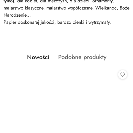
tylko), dla kobiet, dla mężczyzn, dla dzieci, ornamenty,
malarstwo klasyczne, malarstwo współczesne, Wielkanoc, Boże
Narodzenie...
Papier doskonałej jakości, bardzo cienki i wytrzymały.
Produkty
Produkty
Nowości
Podobne produkty
Pomiń karuzelę produktów
o
o
statusie:
statusie: