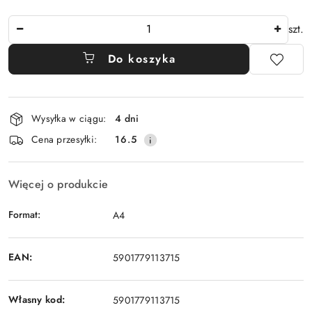
Ilość
szt.
Do koszyka
Dostępność
Wysyłka w ciągu:
4 dni
i
Cena przesyłki:
16.5
dostawa
Więcej o produkcie
Format:
A4
EAN:
5901779113715
Własny kod:
5901779113715