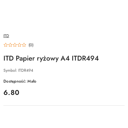
NAZWA
ITD
PRODUCENTA:
(0)
ITD Papier ryżowy A4 ITDR494
Symbol:
ITDR494
Dostępność:
Mało
cena:
6.80