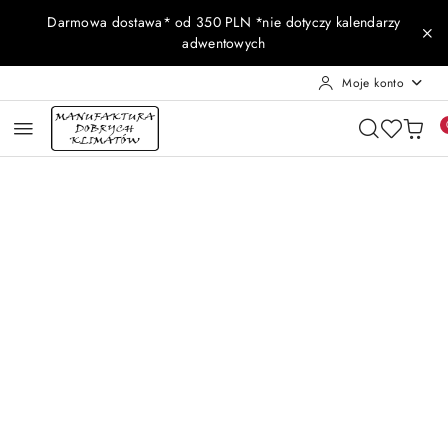
Przejdź do treści głównej
Przejdź do wyszukiwarki
Przejdź do moje konto
Przejdź do menu głównego
Przejdź do opisu produktu
Przejdź do stopki
Darmowa dostawa* od 350 PLN *nie dotyczy kalendarzy
adwentowych
Moje konto