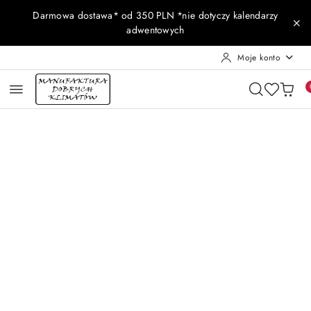
Przejdź do treści głównej
Przejdź do wyszukiwarki
Przejdź do moje konto
Przejdź do menu głównego
Przejdź do opisu produktu
Przejdź do stopki
Darmowa dostawa* od 350 PLN *nie dotyczy kalendarzy
adwentowych
Moje konto