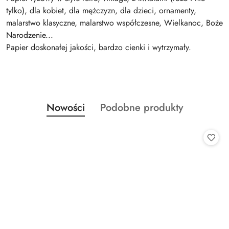
tylko), dla kobiet, dla mężczyzn, dla dzieci, ornamenty,
malarstwo klasyczne, malarstwo współczesne, Wielkanoc, Boże
Narodzenie...
Papier doskonałej jakości, bardzo cienki i wytrzymały.
Produkty
Produkty
Nowości
Podobne produkty
Pomiń karuzelę produktów
o
o
statusie:
statusie: