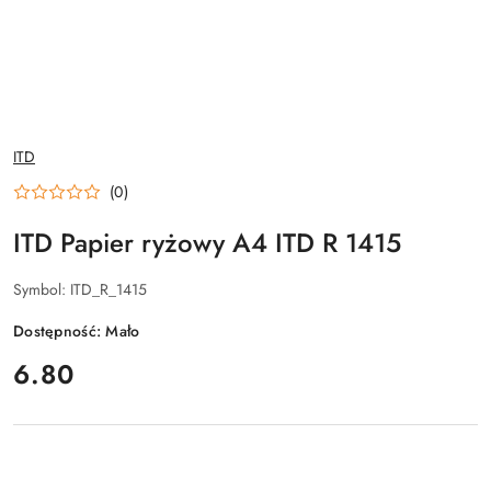
NAZWA
ITD
PRODUCENTA:
(0)
ITD Papier ryżowy A4 ITD R 1415
Symbol:
ITD_R_1415
Dostępność:
Mało
cena:
6.80