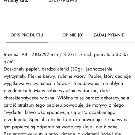
Własny kod:
5901779139951
OPIS PRODUKTU
OPINIE (0)
ZADAJ PYTANIE
Rozmiar A4 - 210x297 mm / 8.27x11.7 inch gramatura 30-35
g/m2.
Doskonały papier, bardzo cienki (30g) i jednocześnie
wytrzymały. Piękne barwy, świetne wzory. Papier, który cechuje
wyjątkowa wytrzymałość i łatwość "naddawania" na obłych
przedmiotach. Ma w sobie wyraźnie widoczne, duże,
charakterystyczne włókna. Włókna te są bardzo dekoracyjne a
całość struktury tego papieru powoduje, że motywy z niego
"wydarte" łatwo wkomponowują się w tło ozdabianego
przedmiotu. Specjalna technika druku powoduje, że barwy na
tym papierze są odporne na wodę czy kleje i nie bledną.
Papier ryżowy w stylu retro, vintage, z kwiatami (róże i nie