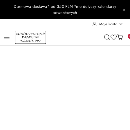
Przejdź do treści głównej
Przejdź do wyszukiwarki
Przejdź do moje konto
Przejdź do menu głównego
Przejdź do opisu produktu
Przejdź do stopki
Darmowa dostawa* od 350 PLN *nie dotyczy kalendarzy
adwentowych
Moje konto