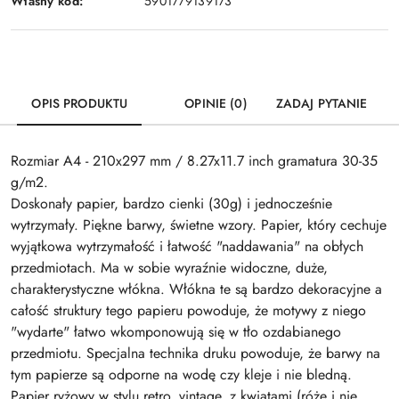
Własny kod:
5901779139173
OPIS PRODUKTU
OPINIE (0)
ZADAJ PYTANIE
Rozmiar A4 - 210x297 mm / 8.27x11.7 inch gramatura 30-35
g/m2.
Doskonały papier, bardzo cienki (30g) i jednocześnie
wytrzymały. Piękne barwy, świetne wzory. Papier, który cechuje
wyjątkowa wytrzymałość i łatwość "naddawania" na obłych
przedmiotach. Ma w sobie wyraźnie widoczne, duże,
charakterystyczne włókna. Włókna te są bardzo dekoracyjne a
całość struktury tego papieru powoduje, że motywy z niego
"wydarte" łatwo wkomponowują się w tło ozdabianego
przedmiotu. Specjalna technika druku powoduje, że barwy na
tym papierze są odporne na wodę czy kleje i nie bledną.
Papier ryżowy w stylu retro, vintage, z kwiatami (róże i nie