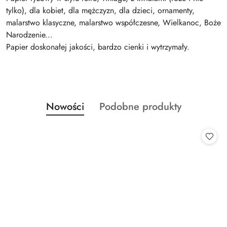
tylko), dla kobiet, dla mężczyzn, dla dzieci, ornamenty,
malarstwo klasyczne, malarstwo współczesne, Wielkanoc, Boże
Narodzenie...
Papier doskonałej jakości, bardzo cienki i wytrzymały.
Produkty
Produkty
Nowości
Podobne produkty
Pomiń karuzelę produktów
o
o
statusie:
statusie: