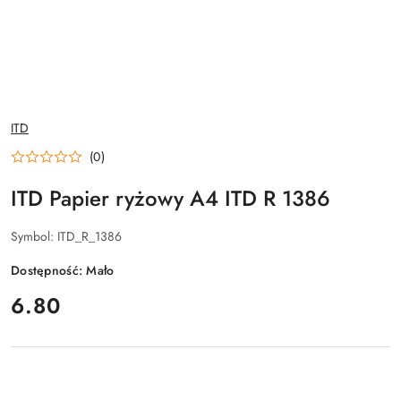
NAZWA
ITD
PRODUCENTA:
(0)
ITD Papier ryżowy A4 ITD R 1386
Symbol:
ITD_R_1386
Dostępność:
Mało
cena:
6.80