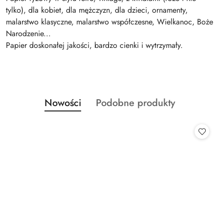
tylko), dla kobiet, dla mężczyzn, dla dzieci, ornamenty,
malarstwo klasyczne, malarstwo współczesne, Wielkanoc, Boże
Narodzenie...
Papier doskonałej jakości, bardzo cienki i wytrzymały.
Produkty
Produkty
Nowości
Podobne produkty
Pomiń karuzelę produktów
o
o
statusie:
statusie: