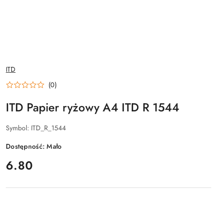
NAZWA
ITD
PRODUCENTA:
(0)
ITD Papier ryżowy A4 ITD R 1544
Symbol:
ITD_R_1544
Dostępność:
Mało
cena:
6.80