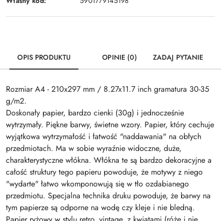
Własny kod:
5901779145198
OPIS PRODUKTU
OPINIE (0)
ZADAJ PYTANIE
Rozmiar A4 - 210x297 mm / 8.27x11.7 inch gramatura 30-35
g/m2.
Doskonały papier, bardzo cienki (30g) i jednocześnie
wytrzymały. Piękne barwy, świetne wzory. Papier, który cechuje
wyjątkowa wytrzymałość i łatwość "naddawania" na obłych
przedmiotach. Ma w sobie wyraźnie widoczne, duże,
charakterystyczne włókna. Włókna te są bardzo dekoracyjne a
całość struktury tego papieru powoduje, że motywy z niego
"wydarte" łatwo wkomponowują się w tło ozdabianego
przedmiotu. Specjalna technika druku powoduje, że barwy na
tym papierze są odporne na wodę czy kleje i nie bledną.
Papier ryżowy w stylu retro, vintage, z kwiatami (róże i nie