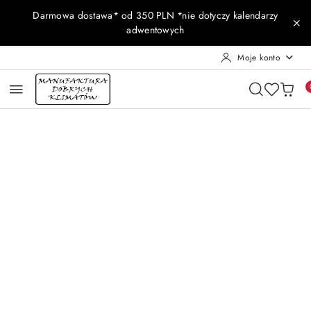
Przejdź do treści głównej
Przejdź do wyszukiwarki
Przejdź do moje konto
Przejdź do menu głównego
Przejdź do opisu produktu
Przejdź do stopki
Darmowa dostawa* od 350 PLN *nie dotyczy kalendarzy
adwentowych
Moje konto