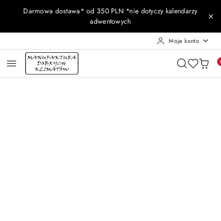
Przejdź do treści głównej
Przejdź do wyszukiwarki
Przejdź do moje konto
Przejdź do menu głównego
Przejdź do opisu produktu
Przejdź do stopki
Darmowa dostawa* od 350 PLN *nie dotyczy kalendarzy
adwentowych
Moje konto