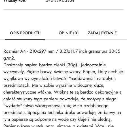
Własny kod:
5901779172354
OPIS PRODUKTU
OPINIE (0)
ZADAJ PYTANIE
Rozmiar A4 - 210x297 mm / 8.27x11.7 inch gramatura 30-35
g/m2.
Doskonały papier, bardzo cienki (30g) i jednocześnie
wytrzymały. Piękne barwy, świetne wzory. Papier, który cechuje
wyjątkowa wytrzymałość i łatwość "naddawania" na obłych
przedmiotach. Ma w sobie wyraźnie widoczne, duże,
charakterystyczne włókna. Włókna te są bardzo dekoracyjne a
całość struktury tego papieru powoduje, że motywy z niego
"wydarte" łatwo wkomponowują się w tło ozdabianego
przedmiotu. Specjalna technika druku powoduje, że barwy na
tym papierze są odporne na wodę czy kleje i nie bledną.
Papier ryżowy w stylu retro, vintage, z kwiatami (róże i nie