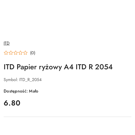
NAZWA
ITD
PRODUCENTA:
(0)
ITD Papier ryżowy A4 ITD R 2054
Symbol:
ITD_R_2054
Dostępność:
Mało
cena:
6.80