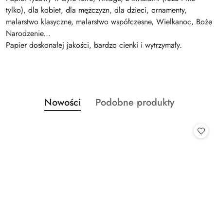
tylko), dla kobiet, dla mężczyzn, dla dzieci, ornamenty,
malarstwo klasyczne, malarstwo współczesne, Wielkanoc, Boże
Narodzenie...
Papier doskonałej jakości, bardzo cienki i wytrzymały.
Produkty
Produkty
Nowości
Podobne produkty
Pomiń karuzelę produktów
o
o
statusie:
statusie: