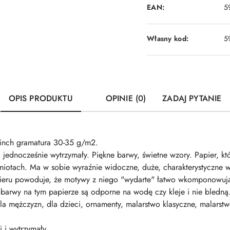
EAN:
5
Własny kod:
5
OPIS PRODUKTU
OPINIE (0)
ZADAJ PYTANIE
inch gramatura 30-35 g/m2.
i jednocześnie wytrzymały. Piękne barwy, świetne wzory. Papier, k
iotach. Ma w sobie wyraźnie widoczne, duże, charakterystyczne 
apieru powoduje, że motywy z niego "wydarte" łatwo wkomponowują
barwy na tym papierze są odporne na wodę czy kleje i nie bledną. P
, dla mężczyzn, dla dzieci, ornamenty, malarstwo klasyczne, malar
i i wytrzymały.