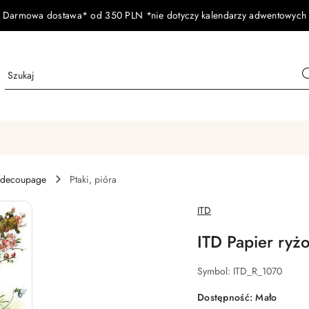
Darmowa dostawa* od 350 PLN *nie dotyczy kalendarzy adwentowych
 decoupage
Ptaki, pióra
NAZWA
ITD
PRODUCENTA:
ITD Papier ryż
Symbol:
ITD_R_1070
Dostępność:
Mało