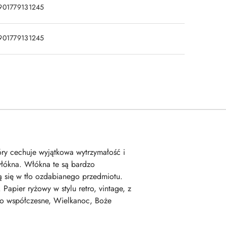
901779131245
901779131245
tóry cechuje wyjątkowa wytrzymałość i
włókna. Włókna te są bardzo
 się w tło ozdabianego przedmiotu.
apier ryżowy w stylu retro, vintage, z
stwo współczesne, Wielkanoc, Boże