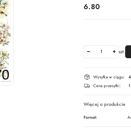
cena:
6.80
Ilość
szt.
Dostępność
Wysyłka w ciągu:
4
i
Cena przesyłki:
1
dostawa
Więcej o produkcie
Format:
A