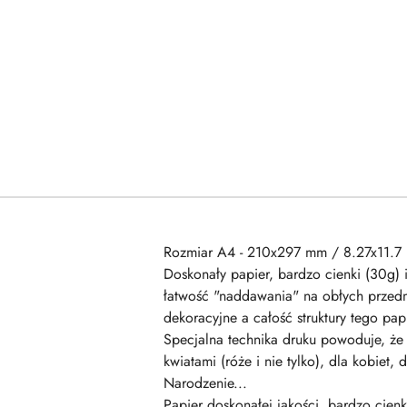
Rozmiar A4 - 210x297 mm / 8.27x11.7 
Doskonały papier, bardzo cienki (30g) 
łatwość "naddawania" na obłych przedm
dekoracyjne a całość struktury tego p
Specjalna technika druku powoduje, że 
kwiatami (róże i nie tylko), dla kobiet
Narodzenie...
Papier doskonałej jakości, bardzo cienk