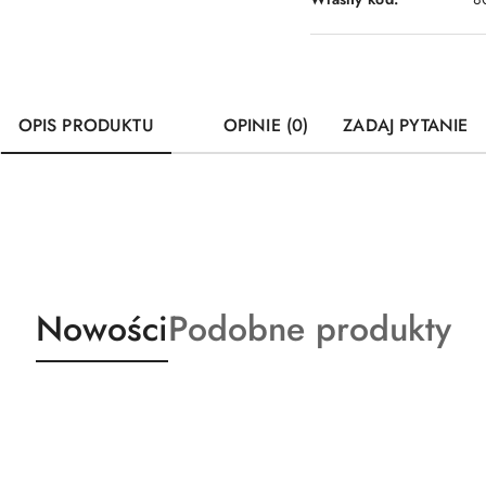
OPIS PRODUKTU
OPINIE (0)
ZADAJ PYTANIE
Produkty
Produkty
Nowości
Podobne produkty
o
o
statusie:
statusie: