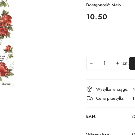
Dostępność:
Mało
cena:
10.50
Ilość
szt.
Dostępność
Wysyłka w ciągu:
4
i
Cena przesyłki:
1
dostawa
EAN:
8
Własny kod:
8