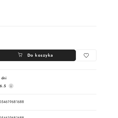
Do koszyka
 dni
6.5
054619681688
054619681688