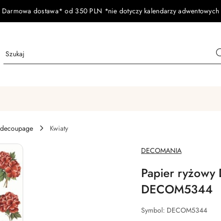
Darmowa dostawa* od 350 PLN *nie dotyczy kalendarzy adwentowych
 decoupage
Kwiaty
NAZWA
DECOMANIA
PRODUCENTA:
Papier ryżowy
DECOM5344
Symbol:
DECOM5344