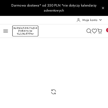
Przejdź do treści głównej
Przejdź do wyszukiwarki
Przejdź do moje konto
Przejdź do menu głównego
Przejdź do opisu produktu
Przejdź do stopki
Darmowa dostawa* od 350 PLN *nie dotyczy kalendarzy
adwentowych
Moje konto