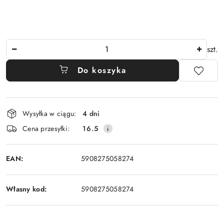
Ilość
szt.
Do koszyka
Dostępność
Wysyłka w ciągu:
4 dni
i
Cena przesyłki:
16.5
dostawa
EAN:
5908275058274
Własny kod:
5908275058274