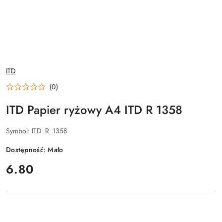
NAZWA
ITD
PRODUCENTA:
(0)
ITD Papier ryżowy A4 ITD R 1358
Symbol:
ITD_R_1358
Dostępność:
Mało
cena:
6.80