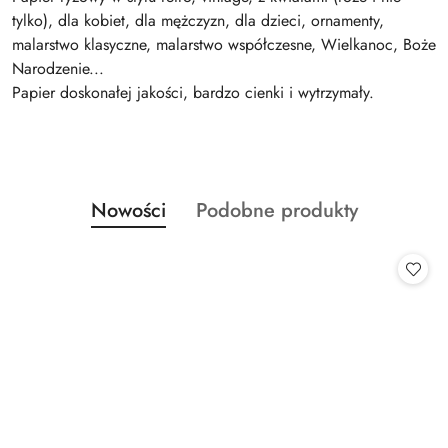
tylko), dla kobiet, dla mężczyzn, dla dzieci, ornamenty,
malarstwo klasyczne, malarstwo współczesne, Wielkanoc, Boże
Narodzenie...
Papier doskonałej jakości, bardzo cienki i wytrzymały.
Produkty
Produkty
Nowości
Podobne produkty
Pomiń karuzelę produktów
o
o
statusie:
statusie: