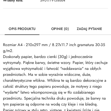
Własny kod:
5901779138664
OPIS PRODUKTU
OPINIE (0)
ZADAJ PYTANIE
Rozmiar A4 - 210x297 mm / 8.27x11.7 inch gramatura 30-35
g/m2.
Doskonały papier, bardzo cienki (30g) i jednocześnie
wytrzymały. Piękne barwy, świetne wzory. Papier, który cechuje
wyjątkowa wytrzymałość i łatwość "naddawania" na obłych
przedmiotach. Ma w sobie wyraźnie widoczne, duże,
charakterystyczne włókna. Włókna te są bardzo dekoracyjne a
całość struktury tego papieru powoduje, że motywy z niego
"wydarte" łatwo wkomponowują się w tło ozdabianego
przedmiotu. Specjalna technika druku powoduje, że barwy na
tym papierze są odporne na wodę czy kleje i nie bledną.
Papier ryżowy w stylu retro, vintage, z kwiatami (róże i nie