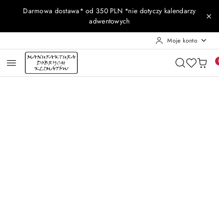
Przejdź do treści głównej
Przejdź do wyszukiwarki
Przejdź do moje konto
Przejdź do menu głównego
Przejdź do opisu produktu
Przejdź do stopki
Darmowa dostawa* od 350 PLN *nie dotyczy kalendarzy
adwentowych
Moje konto