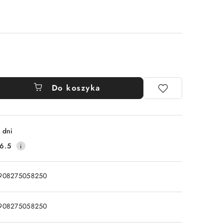
Do koszyka
 dni
6.5
908275058250
908275058250