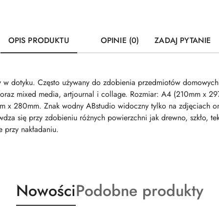
OPIS PRODUKTU
OPINIE (0)
ZADAJ PYTANIE
tny w dotyku. Często używany do zdobienia przedmiotów domowych
 oraz mixed media, artjournal i collage. Rozmiar: A4 (210mm x 2
m x 280mm. Znak wodny ABstudio widoczny tylko na zdjęciach onl
za się przy zdobieniu różnych powierzchni jak drewno, szkło, tek
e przy nakładaniu.
Produkty
Produkty
Nowości
Podobne produkty
o
o