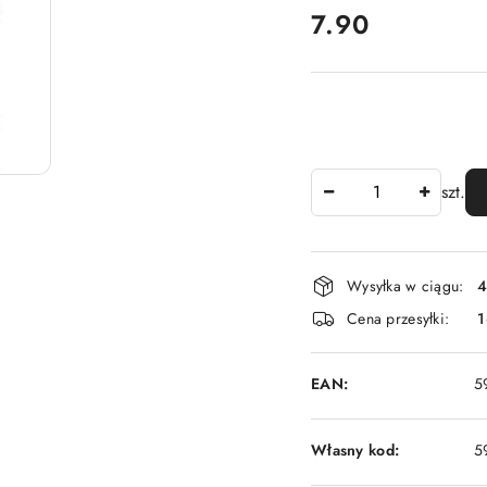
cena:
7.90
Ilość
szt.
Dostępność
Wysyłka w ciągu:
4
i
Cena przesyłki:
1
dostawa
EAN:
5
Własny kod:
5