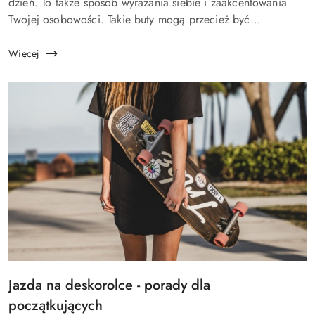
artykułu:
dzień. To także sposób wyrażania siebie i zaakcentowania
Twojej osobowości. Takie buty mogą przecież być
eleganckie, sportowe, kolorowe, klasyczne… Opcji jest
naprawdę wiele ...
Więcej
Tytuł
Jazda na deskorolce - porady dla
artykułu:
początkujących