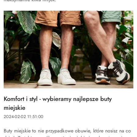
Tytuł
Komfort i styl - wybieramy najlepsze buty
artykułu:
miejskie
Data
2024-02-02 11:51:00
dodania:
Treść
Buty miejskie to nie przypadkowe obuwie, które nosisz na co