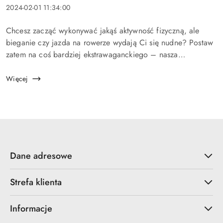
Data
2024-02-01 11:34:00
dodania:
Treść
Chcesz zacząć wykonywać jakąś aktywność fizyczną, ale
artykułu:
bieganie czy jazda na rowerze wydają Ci się nudne? Postaw
zatem na coś bardziej ekstrawaganckiego – nasza
propozycja to jazda na desce! Nie obawiaj się, jeżeli nigdy
nie miałeś styczności z tym s...
Więcej
Dane adresowe
Strefa klienta
Informacje