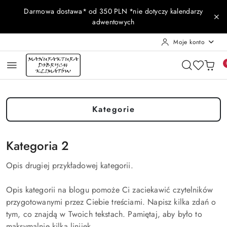
Przejdź do treści głównej
Przejdź do wyszukiwarki
Przejdź do moje konto
Przejdź do menu głównego
Przejdź do stopki
Darmowa dostawa* od 350 PLN *nie dotyczy kalendarzy
adwentowych
Moje konto
Kategorie
Kategoria 2
Opis drugiej przykładowej kategorii.
Opis kategorii na blogu pomoże Ci zaciekawić czytelników
przygotowanymi przez Ciebie treściami. Napisz kilka zdań o
tym, co znajdą w Twoich tekstach. Pamiętaj, aby było to
maksymalnie kilka linijek.