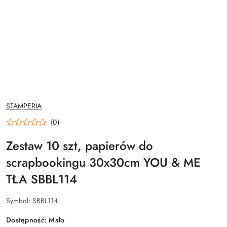
NAZWA
STAMPERIA
PRODUCENTA:
(0)
Zestaw 10 szt, papierów do
scrapbookingu 30x30cm YOU & ME
TŁA SBBL114
Symbol:
SBBL114
Dostępność:
Mało