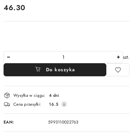
cena:
46.30
Ilość
szt.
Do koszyka
Dostępność
Wysyłka w ciągu:
4 dni
i
Cena przesyłki:
16.5
dostawa
EAN:
5993110022763