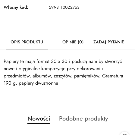
Własny kod:
5993110022763
OPIS PRODUKTU
OPINIE (0)
ZADAJ PYTANIE
Papiery te maja format 30 x 30 i posłużą nam by stworzyć
nowe i oryginalne kompozycje przy dekorowaniu
przedmiotów, albumów, zeszytów, pamiętników, Gramatura
190 g, papiery dwustronne
Produkty
Produkty
Nowości
Podobne produkty
Pomiń karuzelę produktów
o
o
statusie:
statusie: