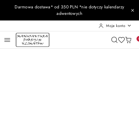
Przejdź do treści głównej
Przejdź do wyszukiwarki
Przejdź do moje konto
Przejdź do menu głównego
Przejdź do opisu produktu
Przejdź do stopki
Darmowa dostawa* od 350 PLN *nie dotyczy kalendarzy
adwentowych
Moje konto