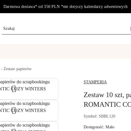
Darmowa dostawa* od 350 PLN *nie dotyczy kalendarzy adwentowych
 - Zestaw papierów
NAZWA
STAMPERIA
PRODUCENTA:
Zestaw 10 szt, 
ROMANTIC CO
Symbol:
SBBL120
Dostępność:
Mało