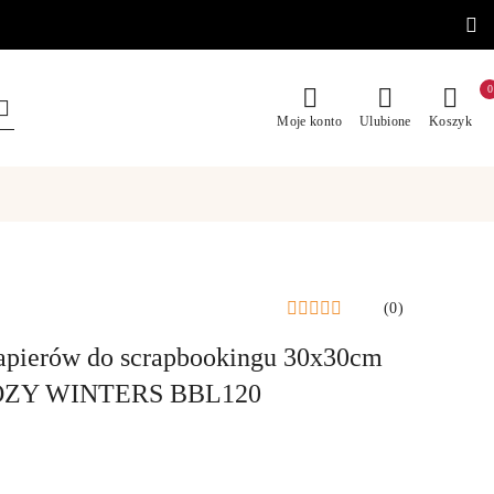
0
Moje konto
Ulubione
Koszyk
(0)
papierów do scrapbookingu 30x30cm
ZY WINTERS BBL120