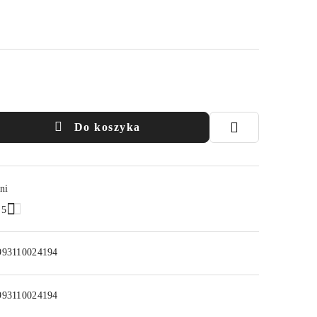
Do koszyka
ni
.5
993110024194
993110024194