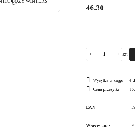
cena:
46.30
Ilość
szt.
Dostępność
Wysyłka w ciągu:
4 d
i
Cena przesyłki:
16
dostawa
EAN:
5
Własny kod:
5