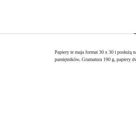
Papiery te maja format 30 x 30 i posłuż
pamiętników, Gramatura 190 g, papiery d
Pomiń karuzelę produktów