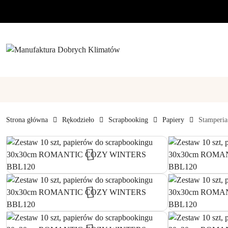
Przejdź do treści głównej
Przejdź do wyszukiwarki
Przejdź do moje konto
Przejdź do menu głównego
Przejdź do opisu produktu
Przejdź do stopki
Strona główna
Rękodzieło
Scrapbooking
Papiery
Stamperia