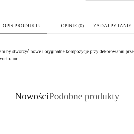
OPIS PRODUKTU
OPINIE (0)
ZADAJ PYTANIE
ą nam by stworzyć nowe i oryginalne kompozycje przy dekorowaniu pr
wustronne
Produkty
Produkty
Nowości
Podobne produkty
o
o
statusie:
statusie: