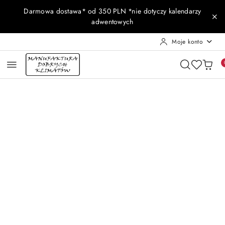
Przejdź do treści głównej
Przejdź do wyszukiwarki
Przejdź do moje konto
Przejdź do menu głównego
Przejdź do opisu produktu
Przejdź do stopki
Darmowa dostawa* od 350 PLN *nie dotyczy kalendarzy
adwentowych
Moje konto