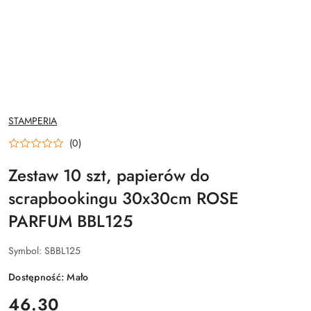
NAZWA
STAMPERIA
PRODUCENTA:
(0)
Zestaw 10 szt, papierów do
scrapbookingu 30x30cm ROSE
PARFUM BBL125
Symbol:
SBBL125
Dostępność:
Mało
cena:
46.30