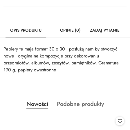
OPIS PRODUKTU
OPINIE (0)
ZADAJ PYTANIE
Papiery te maja format 30 x 30 i posłużą nam by stworzyć
nowe i oryginalne kompozycje przy dekorowaniu
przedmiotów, albumów, zeszytów, pamiętników, Gramatura
190 g, papiery dwustronne
Produkty
Produkty
Nowości
Podobne produkty
Pomiń karuzelę produktów
o
o
statusie:
statusie: