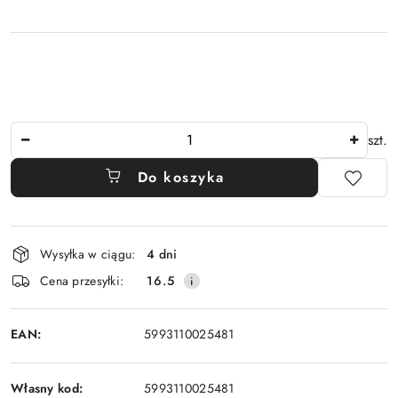
Ilość
szt.
Do koszyka
Dostępność
Wysyłka w ciągu:
4 dni
i
Cena przesyłki:
16.5
dostawa
EAN:
5993110025481
Własny kod:
5993110025481