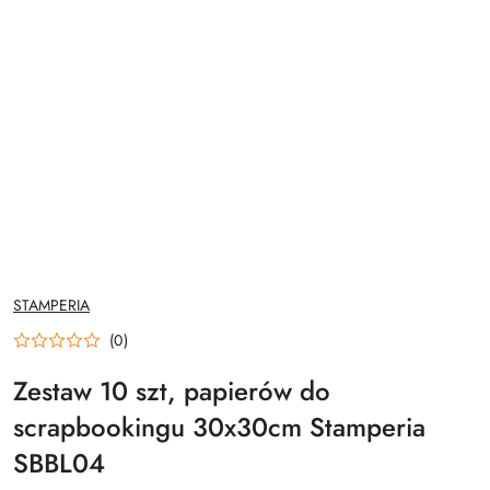
NAZWA
STAMPERIA
PRODUCENTA:
(0)
Zestaw 10 szt, papierów do
scrapbookingu 30x30cm Stamperia
SBBL04