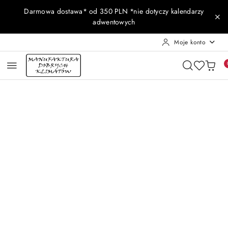
Przejdź do treści głównej
Przejdź do wyszukiwarki
Przejdź do moje konto
Przejdź do menu głównego
Przejdź do opisu produktu
Przejdź do stopki
Darmowa dostawa* od 350 PLN *nie dotyczy kalendarzy
adwentowych
Moje konto