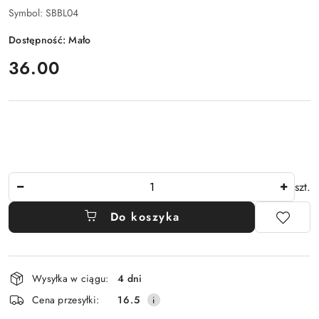
Symbol:
SBBL04
Dostępność:
Mało
cena:
36.00
Ilość
szt.
Do koszyka
Dostępność
Wysyłka w ciągu:
4 dni
i
Cena przesyłki:
16.5
dostawa