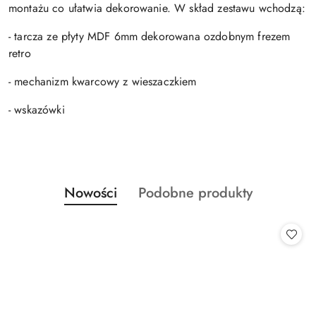
montażu co ułatwia dekorowanie. W skład zestawu wchodzą:
- tarcza ze płyty MDF 6mm dekorowana ozdobnym frezem
retro
- mechanizm kwarcowy z wieszaczkiem
- wskazówki
Produkty
Produkty
Nowości
Podobne produkty
Pomiń karuzelę produktów
o
o
statusie:
statusie: