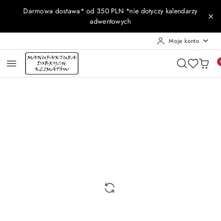
Przejdź do treści głównej
Przejdź do wyszukiwarki
Przejdź do moje konto
Przejdź do menu głównego
Przejdź do opisu produktu
Przejdź do stopki
Darmowa dostawa* od 350 PLN *nie dotyczy kalendarzy
adwentowych
Moje konto