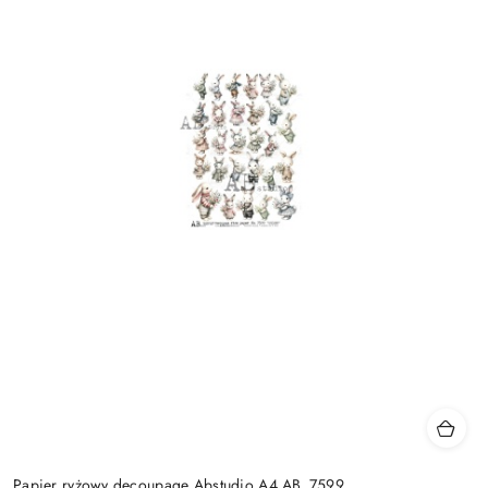
Papier ryżowy decoupage Abstudio A4 AB_7599