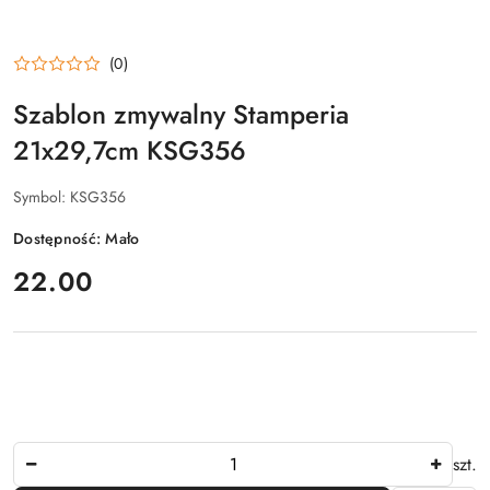
(0)
Szablon zmywalny Stamperia
21x29,7cm KSG356
Symbol:
KSG356
Dostępność:
Mało
cena:
22.00
Ilość
szt.