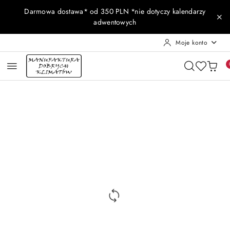
Przejdź do treści głównej
Przejdź do wyszukiwarki
Przejdź do moje konto
Przejdź do menu głównego
Przejdź do opisu produktu
Przejdź do stopki
Darmowa dostawa* od 350 PLN *nie dotyczy kalendarzy
adwentowych
Moje konto