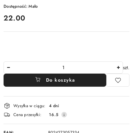
Dostępność:
Mało
cena:
22.00
Ilość
szt.
Do koszyka
Dostępność
Wysyłka w ciągu:
4 dni
i
Cena przesyłki:
16.5
dostawa
EAN:
8024273057334