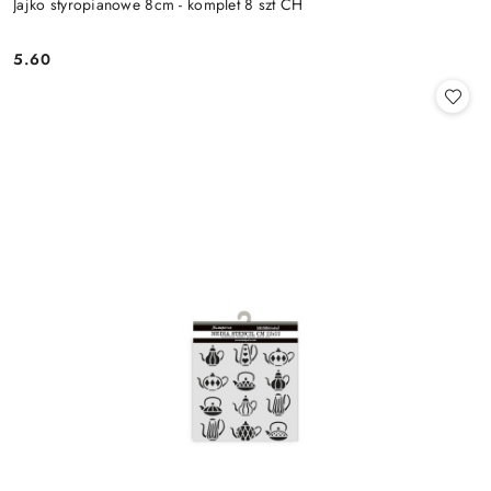
Jajko styropianowe 8cm - komplet 8 szt CH
5.60
Cena: