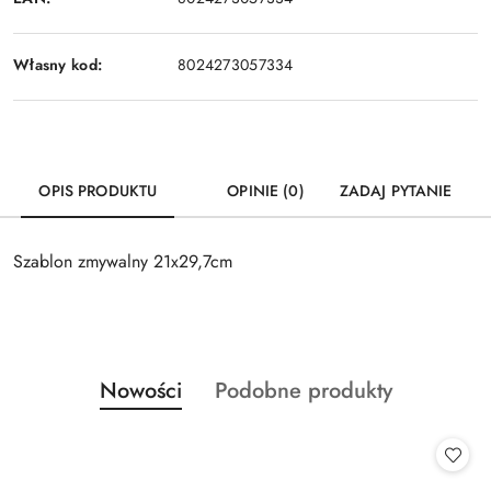
Własny kod:
8024273057334
OPIS PRODUKTU
OPINIE (0)
ZADAJ PYTANIE
Szablon zmywalny 21x29,7cm
Produkty
Produkty
Nowości
Podobne produkty
Pomiń karuzelę produktów
o
o
statusie:
statusie: