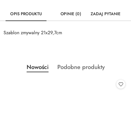
OPIS PRODUKTU
OPINIE (0)
ZADAJ PYTANIE
Szablon zmywalny 21x29,7cm
Produkty
Produkty
Nowości
Podobne produkty
Pomiń karuzelę produktów
o
o
statusie:
statusie: