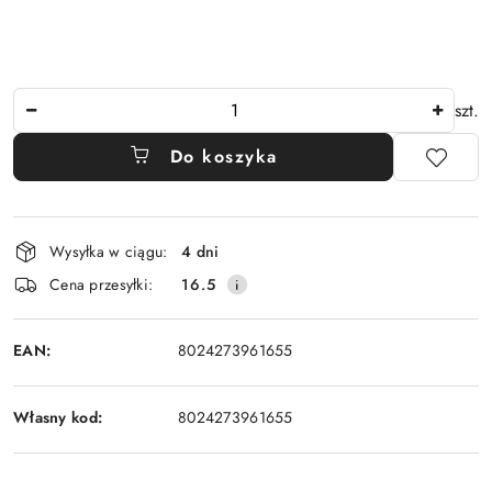
Ilość
szt.
Do koszyka
Dostępność
Wysyłka w ciągu:
4 dni
i
Cena przesyłki:
16.5
dostawa
EAN:
8024273961655
Własny kod:
8024273961655