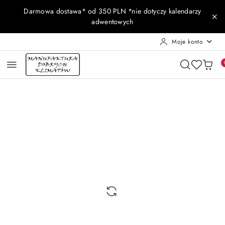
Przejdź do treści głównej
Przejdź do wyszukiwarki
Przejdź do moje konto
Przejdź do menu głównego
Przejdź do opisu produktu
Przejdź do stopki
Darmowa dostawa* od 350 PLN *nie dotyczy kalendarzy
adwentowych
Moje konto