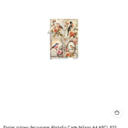
Papier ryżowy decoupage Abstudio Carte Italiano A4 ABCI_853