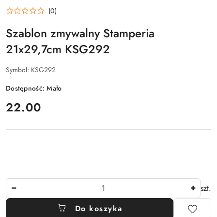
(0)
Szablon zmywalny Stamperia
21x29,7cm KSG292
Symbol:
KSG292
Dostępność:
Mało
cena:
22.00
Ilość
szt.
Do koszyka