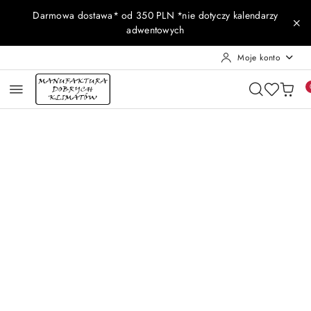
Przejdź do treści głównej
Przejdź do wyszukiwarki
Przejdź do moje konto
Przejdź do menu głównego
Przejdź do opisu produktu
Przejdź do stopki
Darmowa dostawa* od 350 PLN *nie dotyczy kalendarzy
adwentowych
Moje konto