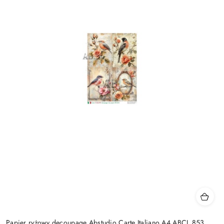
Papier ryżowy decoupage Abstudio Carte Italiano A4 ABCI_853