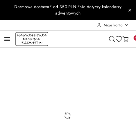
Przejdź do treści głównej
Przejdź do wyszukiwarki
Przejdź do moje konto
Przejdź do menu głównego
Przejdź do opisu produktu
Przejdź do stopki
Darmowa dostawa* od 350 PLN *nie dotyczy kalendarzy
adwentowych
Moje konto