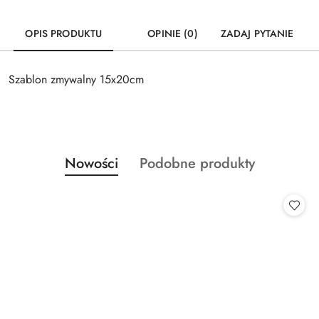
OPIS PRODUKTU
OPINIE (0)
ZADAJ PYTANIE
Szablon zmywalny 15x20cm
Produkty
Produkty
Nowości
Podobne produkty
Pomiń karuzelę produktów
o
o
statusie:
statusie: