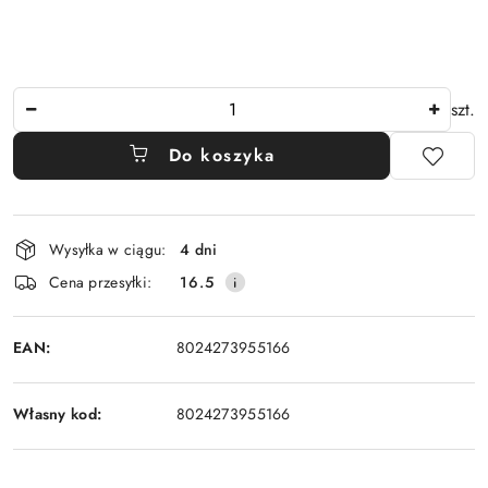
Ilość
szt.
Do koszyka
Dostępność
Wysyłka w ciągu:
4 dni
i
Cena przesyłki:
16.5
dostawa
EAN:
8024273955166
Własny kod:
8024273955166