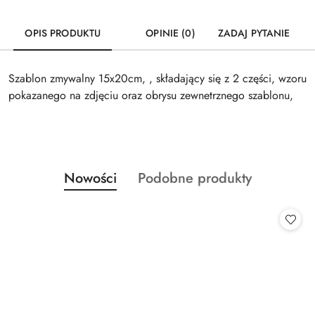
OPIS PRODUKTU
OPINIE (0)
ZADAJ PYTANIE
Szablon zmywalny 15x20cm, , składający się z 2 części, wzoru
pokazanego na zdjęciu oraz obrysu zewnetrznego szablonu,
Produkty
Produkty
Nowości
Podobne produkty
Pomiń karuzelę produktów
o
o
statusie:
statusie: