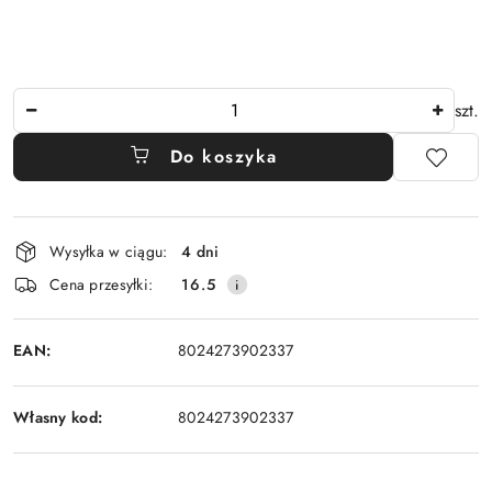
Ilość
szt.
Do koszyka
Dostępność
Wysyłka w ciągu:
4 dni
i
Cena przesyłki:
16.5
dostawa
EAN:
8024273902337
Własny kod:
8024273902337