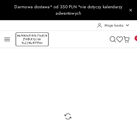
Przejdź do treści głównej
Przejdź do wyszukiwarki
Przejdź do moje konto
Przejdź do menu głównego
Przejdź do opisu produktu
Przejdź do stopki
Darmowa dostawa* od 350 PLN *nie dotyczy kalendarzy
adwentowych
Moje konto