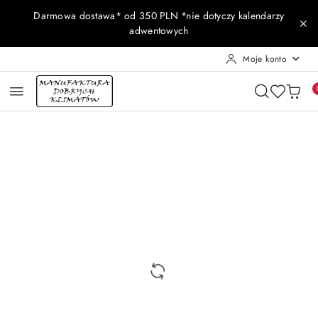
Przejdź do treści głównej
Przejdź do wyszukiwarki
Przejdź do moje konto
Przejdź do menu głównego
Przejdź do opisu produktu
Przejdź do stopki
Darmowa dostawa* od 350 PLN *nie dotyczy kalendarzy
adwentowych
Moje konto