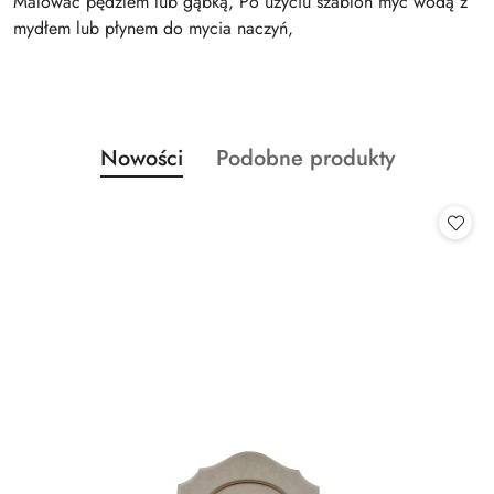
Malować pędzlem lub gąbką, Po użyciu szablon myć wodą z
mydłem lub płynem do mycia naczyń,
Produkty
Produkty
Nowości
Podobne produkty
Pomiń karuzelę produktów
o
o
statusie:
statusie: