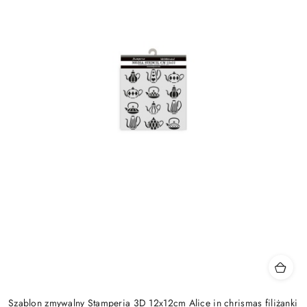
Szablon zmywalny Stamperia 3D 12x12cm Alice in chrismas filiżanki