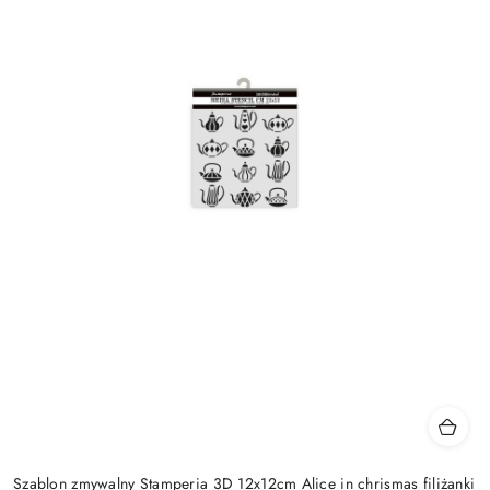
Szablon zmywalny Stamperia 3D 12x12cm Alice in chrismas filiżanki