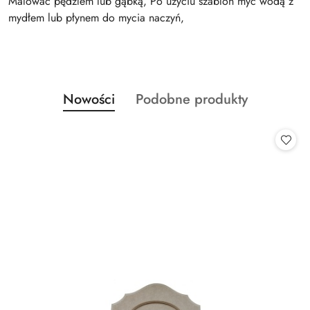
Malować pędzlem lub gąbką, Po użyciu szablon myć wodą z
mydłem lub płynem do mycia naczyń,
Produkty
Produkty
Nowości
Podobne produkty
Pomiń karuzelę produktów
o
o
statusie:
statusie: