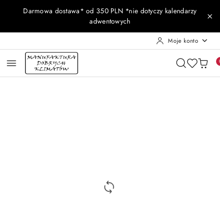
Przejdź do treści głównej
Przejdź do wyszukiwarki
Przejdź do moje konto
Przejdź do menu głównego
Przejdź do opisu produktu
Przejdź do stopki
Darmowa dostawa* od 350 PLN *nie dotyczy kalendarzy
adwentowych
Moje konto