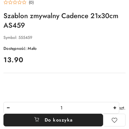
(0)
Szablon zmywalny Cadence 21x30cm
AS459
Symbol:
555459
Dostępność:
Mało
cena:
13.90
Ilość
szt.
Do koszyka