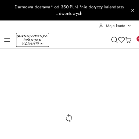
Przejdź do treści głównej
Przejdź do wyszukiwarki
Przejdź do moje konto
Przejdź do menu głównego
Przejdź do opisu produktu
Przejdź do stopki
Darmowa dostawa* od 350 PLN *nie dotyczy kalendarzy
adwentowych
Moje konto