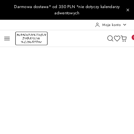
Przejdź do treści głównej
Przejdź do wyszukiwarki
Przejdź do moje konto
Przejdź do menu głównego
Przejdź do opisu produktu
Przejdź do stopki
Darmowa dostawa* od 350 PLN *nie dotyczy kalendarzy
adwentowych
Moje konto