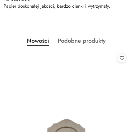
Papier doskonałej jakości, bardzo cienki i wytrzymały.
Produkty
Produkty
Nowości
Podobne produkty
Pomiń karuzelę produktów
o
o
statusie:
statusie: