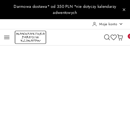
Przejdź do treści głównej
Przejdź do wyszukiwarki
Przejdź do moje konto
Przejdź do menu głównego
Przejdź do opisu produktu
Przejdź do stopki
Darmowa dostawa* od 350 PLN *nie dotyczy kalendarzy
adwentowych
Moje konto