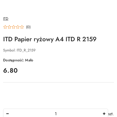
NAZWA
ITD
PRODUCENTA:
(0)
ITD Papier ryżowy A4 ITD R 2159
Symbol:
ITD_R_2159
Dostępność:
Mało
cena:
6.80
Ilość
szt.