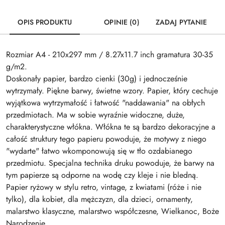
OPIS PRODUKTU
OPINIE (0)
ZADAJ PYTANIE
Rozmiar A4 - 210x297 mm / 8.27x11.7 inch gramatura 30-35
g/m2.
Doskonały papier, bardzo cienki (30g) i jednocześnie
wytrzymały. Piękne barwy, świetne wzory. Papier, który cechuje
wyjątkowa wytrzymałość i łatwość "naddawania" na obłych
przedmiotach. Ma w sobie wyraźnie widoczne, duże,
charakterystyczne włókna. Włókna te są bardzo dekoracyjne a
całość struktury tego papieru powoduje, że motywy z niego
"wydarte" łatwo wkomponowują się w tło ozdabianego
przedmiotu. Specjalna technika druku powoduje, że barwy na
tym papierze są odporne na wodę czy kleje i nie bledną.
Papier ryżowy w stylu retro, vintage, z kwiatami (róże i nie
tylko), dla kobiet, dla mężczyzn, dla dzieci, ornamenty,
malarstwo klasyczne, malarstwo współczesne, Wielkanoc, Boże
Narodzenie...