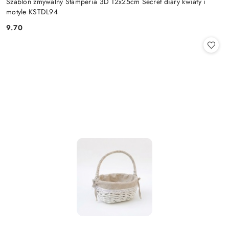
Szablon zmywalny Stamperia 3D 12x25cm Secret diary kwiaty i
motyle KSTDL94
9.70
Cena: