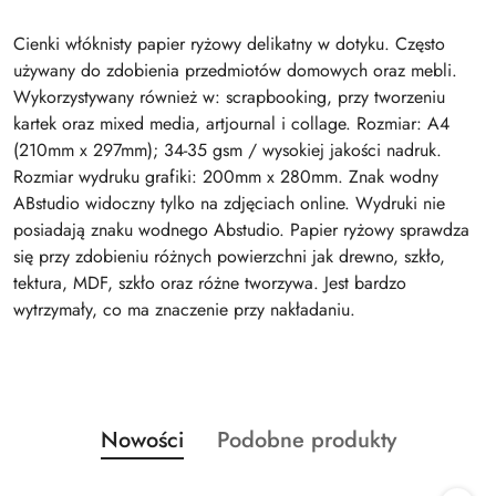
Cienki włóknisty papier ryżowy delikatny w dotyku. Często
używany do zdobienia przedmiotów domowych oraz mebli.
Wykorzystywany również w: scrapbooking, przy tworzeniu
kartek oraz mixed media, artjournal i collage. Rozmiar: A4
(210mm x 297mm); 34-35 gsm / wysokiej jakości nadruk.
Rozmiar wydruku grafiki: 200mm x 280mm. Znak wodny
ABstudio widoczny tylko na zdjęciach online. Wydruki nie
posiadają znaku wodnego Abstudio. Papier ryżowy sprawdza
się przy zdobieniu różnych powierzchni jak drewno, szkło,
tektura, MDF, szkło oraz różne tworzywa. Jest bardzo
wytrzymały, co ma znaczenie przy nakładaniu.
Produkty
Produkty
Nowości
Podobne produkty
Pomiń karuzelę produktów
o
o