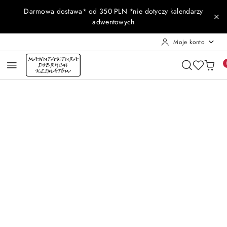
Przejdź do treści głównej
Przejdź do wyszukiwarki
Przejdź do moje konto
Przejdź do menu głównego
Przejdź do opisu produktu
Przejdź do stopki
Darmowa dostawa* od 350 PLN *nie dotyczy kalendarzy
adwentowych
Moje konto