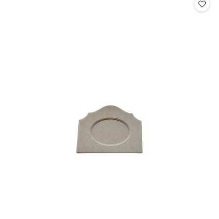
statusie:
statusie: