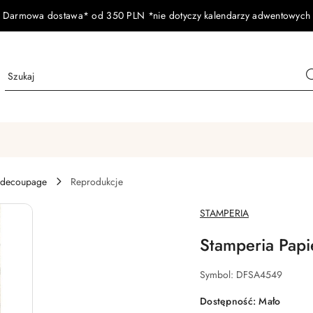
Darmowa dostawa* od 350 PLN *nie dotyczy kalendarzy adwentowych
 decoupage
Reprodukcje
NAZWA
STAMPERIA
PRODUCENTA:
Stamperia Pap
Symbol:
DFSA4549
Dostępność:
Mało