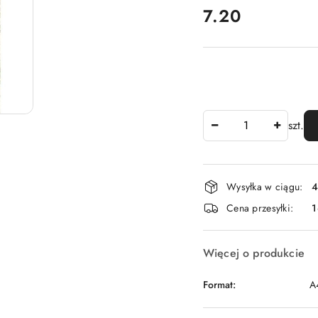
cena:
7.20
Ilość
szt.
Dostępność
Wysyłka w ciągu:
4
i
Cena przesyłki:
1
dostawa
Więcej o produkcie
Format:
A