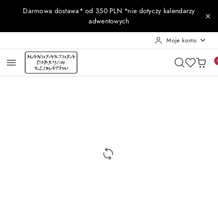
Przejdź do treści głównej
Przejdź do wyszukiwarki
Przejdź do moje konto
Przejdź do menu głównego
Przejdź do opisu produktu
Przejdź do stopki
Darmowa dostawa* od 350 PLN *nie dotyczy kalendarzy
adwentowych
Moje konto