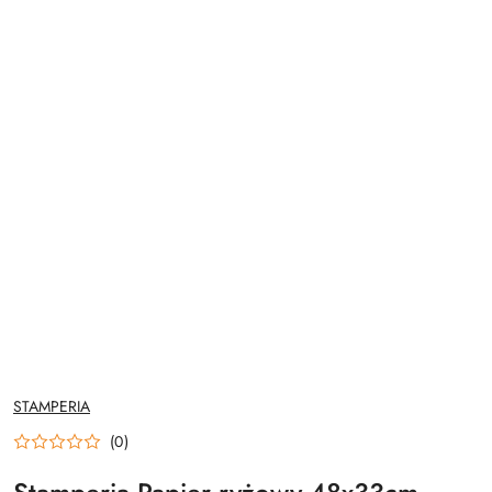
NAZWA
STAMPERIA
PRODUCENTA:
(0)