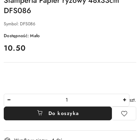
Stamperia Papier ryżowy 48x33cm
DFS086
Symbol:
DFS086
Dostępność:
Mało
cena:
10.50
Ilość
szt.
Do koszyka
Dostępność