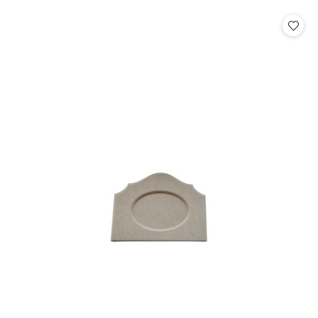
o
o
statusie:
statusie: