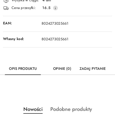
Wysyłka w ciągu:
4 dni
i
Cena przesyłki:
16.5
dostawa
EAN:
8024273025661
Własny kod:
8024273025661
OPIS PRODUKTU
OPINIE (0)
ZADAJ PYTANIE
Produkty
Produkty
Nowości
Podobne produkty
Pomiń karuzelę produktów