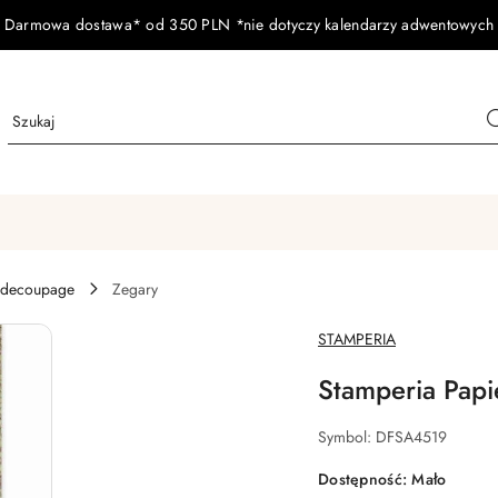
Darmowa dostawa* od 350 PLN *nie dotyczy kalendarzy adwentowych
 decoupage
Zegary
NAZWA
STAMPERIA
PRODUCENTA:
Stamperia Pap
Symbol:
DFSA4519
Dostępność:
Mało