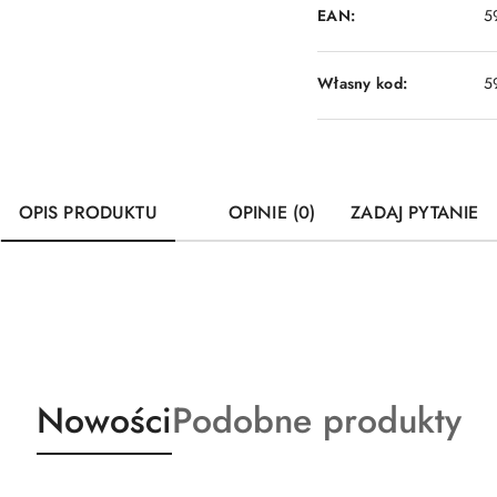
EAN:
5
Własny kod:
5
OPIS PRODUKTU
OPINIE (0)
ZADAJ PYTANIE
Produkty
Produkty
Nowości
Podobne produkty
o
o