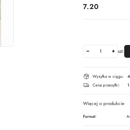
cena:
7.20
Ilość
szt.
Dostępność
Wysyłka w ciągu:
4
i
Cena przesyłki:
1
dostawa
Więcej o produkcie
Format:
A