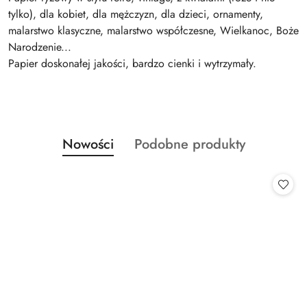
tylko), dla kobiet, dla mężczyzn, dla dzieci, ornamenty,
malarstwo klasyczne, malarstwo współczesne, Wielkanoc, Boże
Narodzenie...
Papier doskonałej jakości, bardzo cienki i wytrzymały.
Produkty
Produkty
Nowości
Podobne produkty
Pomiń karuzelę produktów
o
o
statusie:
statusie: