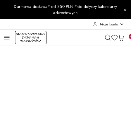
Przejdź do treści głównej
Przejdź do wyszukiwarki
Przejdź do moje konto
Przejdź do menu głównego
Przejdź do opisu produktu
Przejdź do stopki
Darmowa dostawa* od 350 PLN *nie dotyczy kalendarzy
adwentowych
Moje konto