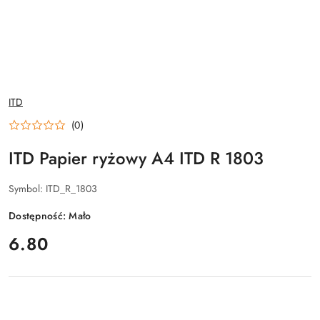
NAZWA
ITD
PRODUCENTA:
(0)
ITD Papier ryżowy A4 ITD R 1803
Symbol:
ITD_R_1803
Dostępność:
Mało
cena:
6.80