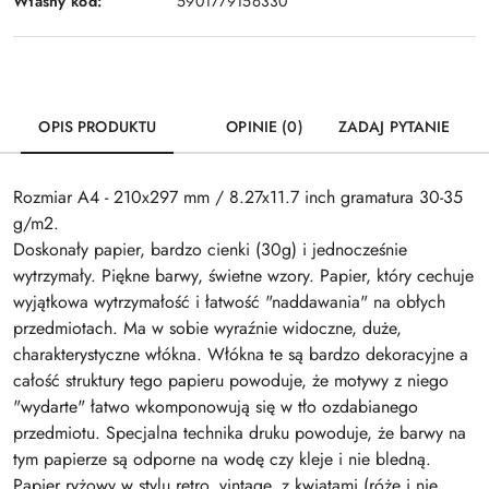
Własny kod:
5901779156330
OPIS PRODUKTU
OPINIE (0)
ZADAJ PYTANIE
Rozmiar A4 - 210x297 mm / 8.27x11.7 inch gramatura 30-35
g/m2.
Doskonały papier, bardzo cienki (30g) i jednocześnie
wytrzymały. Piękne barwy, świetne wzory. Papier, który cechuje
wyjątkowa wytrzymałość i łatwość "naddawania" na obłych
przedmiotach. Ma w sobie wyraźnie widoczne, duże,
charakterystyczne włókna. Włókna te są bardzo dekoracyjne a
całość struktury tego papieru powoduje, że motywy z niego
"wydarte" łatwo wkomponowują się w tło ozdabianego
przedmiotu. Specjalna technika druku powoduje, że barwy na
tym papierze są odporne na wodę czy kleje i nie bledną.
Papier ryżowy w stylu retro, vintage, z kwiatami (róże i nie