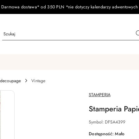
Darmowa dostawa* od 350 PLN *nie dotyczy kalendarzy adwentowych
 decoupage
Vintage
NAZWA
STAMPERIA
PRODUCENTA:
Stamperia Pap
Symbol:
DFSA4399
Dostępność:
Mało