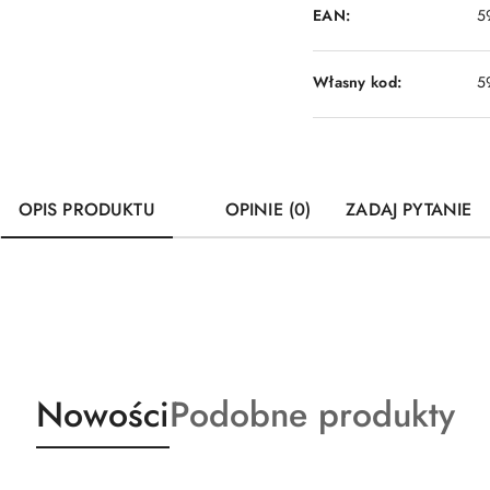
EAN:
5
Własny kod:
5
OPIS PRODUKTU
OPINIE (0)
ZADAJ PYTANIE
Produkty
Produkty
Nowości
Podobne produkty
o
o