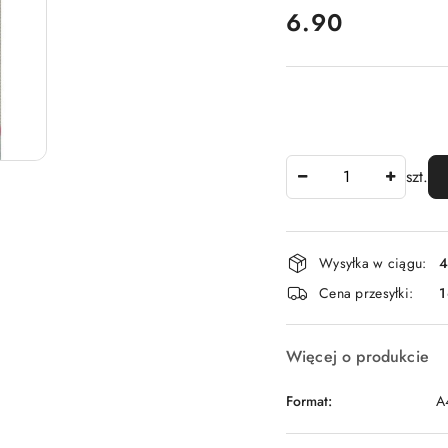
cena:
6.90
Ilość
szt.
Dostępność
Wysyłka w ciągu:
4
i
Cena przesyłki:
1
dostawa
Więcej o produkcie
Format:
A