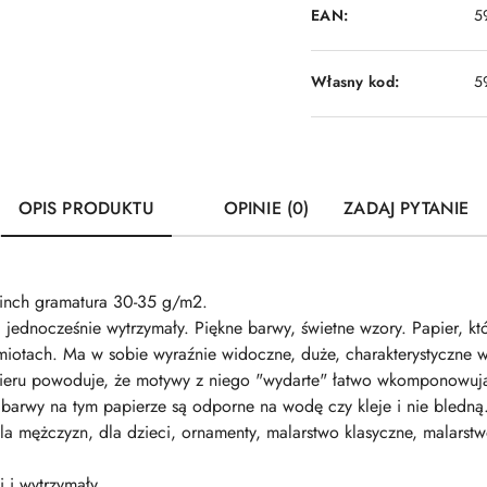
EAN:
5
Własny kod:
5
OPIS PRODUKTU
OPINIE (0)
ZADAJ PYTANIE
inch gramatura 30-35 g/m2.
i jednocześnie wytrzymały. Piękne barwy, świetne wzory. Papier, k
iotach. Ma w sobie wyraźnie widoczne, duże, charakterystyczne 
apieru powoduje, że motywy z niego "wydarte" łatwo wkomponowują
barwy na tym papierze są odporne na wodę czy kleje i nie bledną. P
, dla mężczyzn, dla dzieci, ornamenty, malarstwo klasyczne, malar
i i wytrzymały.