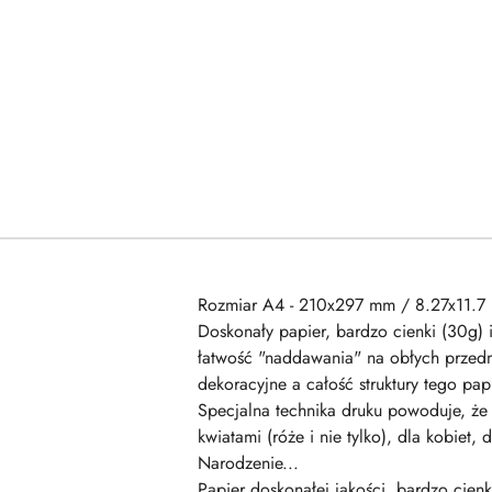
Rozmiar A4 - 210x297 mm / 8.27x11.7 
Doskonały papier, bardzo cienki (30g) 
łatwość "naddawania" na obłych przedm
dekoracyjne a całość struktury tego p
Specjalna technika druku powoduje, że 
kwiatami (róże i nie tylko), dla kobiet
Narodzenie...
Papier doskonałej jakości, bardzo cienk