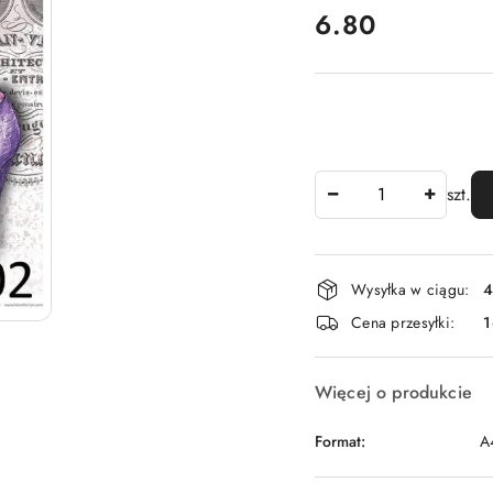
cena:
6.80
Ilość
szt.
Dostępność
Wysyłka w ciągu:
4
i
Cena przesyłki:
1
dostawa
Więcej o produkcie
Format:
A