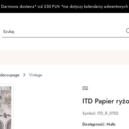
Darmowa dostawa* od 350 PLN *nie dotyczy kalendarzy adwentowych
 decoupage
Vintage
NAZWA
ITD
PRODUCENTA:
ITD Papier ry
Symbol:
ITD_R_0702
Dostępność:
Mało