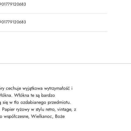
901779120683
901779120683
tóry cechuje wyjątkowa wytrzymałość i
włókna. Włókna te są bardzo
 się w tło ozdabianego przedmiotu.
apier ryżowy w stylu retro, vintage, z
stwo współczesne, Wielkanoc, Boże