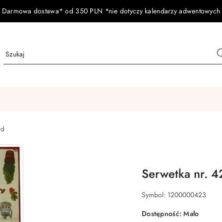
Darmowa dostawa* od 350 PLN *nie dotyczy kalendarzy adwentowych
od
Serwetka nr. 4
Symbol:
1200000423
Dostępność:
Mało