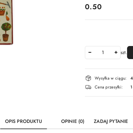
cena:
0.50
Ilość
szt.
Dostępność
Wysyłka w ciągu:
4
i
Cena przesyłki:
1
dostawa
OPIS PRODUKTU
OPINIE (0)
ZADAJ PYTANIE