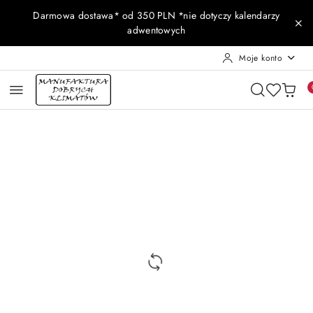
Przejdź do treści głównej
Przejdź do wyszukiwarki
Przejdź do moje konto
Przejdź do menu głównego
Przejdź do opisu produktu
Przejdź do stopki
Darmowa dostawa* od 350 PLN *nie dotyczy kalendarzy
adwentowych
Moje konto