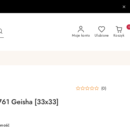
Moje konto
Ulubione
Koszyk
(0)
761 Geisha [33x33]
pność