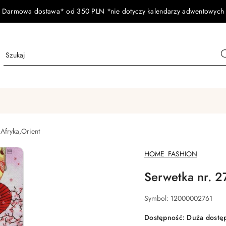
Darmowa dostawa* od 350 PLN *nie dotyczy kalendarzy adwentowych
,Afryka,Orient
NAZWA
HOME_FASHION
PRODUCENTA:
Serwetka nr. 2
Symbol:
12000002761
Dostępność:
Duża dostę