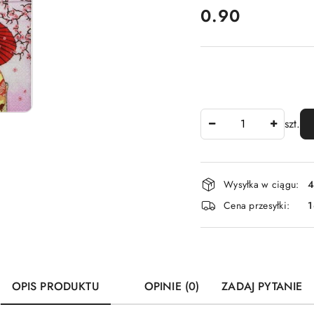
cena:
0.90
Ilość
szt.
Dostępność
Wysyłka w ciągu:
4
i
Cena przesyłki:
1
dostawa
OPIS PRODUKTU
OPINIE (0)
ZADAJ PYTANIE