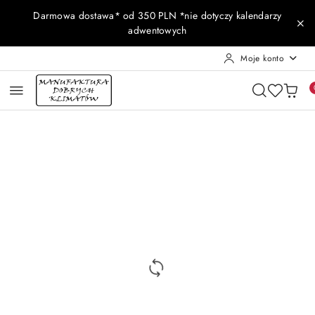
Przejdź do treści głównej
Przejdź do wyszukiwarki
Przejdź do moje konto
Przejdź do menu głównego
Przejdź do opisu produktu
Przejdź do stopki
Darmowa dostawa* od 350 PLN *nie dotyczy kalendarzy
adwentowych
Moje konto