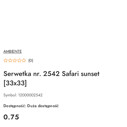
NAZWA
AMBIENTE
PRODUCENTA:
(0)
Serwetka nr. 2542 Safari sunset
[33x33]
Symbol:
12000002542
Dostępność:
Duża dostępność
cena:
0.75