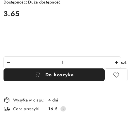
Dostępność:
Duża dostępność
cena:
3.65
Ilość
szt.
Do koszyka
Dostępność
Wysyłka w ciągu:
4 dni
i
Cena przesyłki:
16.5
dostawa