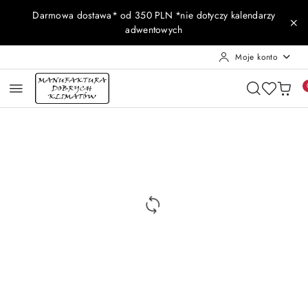
Przejdź do treści głównej
Przejdź do wyszukiwarki
Przejdź do moje konto
Przejdź do menu głównego
Przejdź do opisu produktu
Przejdź do stopki
Darmowa dostawa* od 350 PLN *nie dotyczy kalendarzy
adwentowych
Moje konto