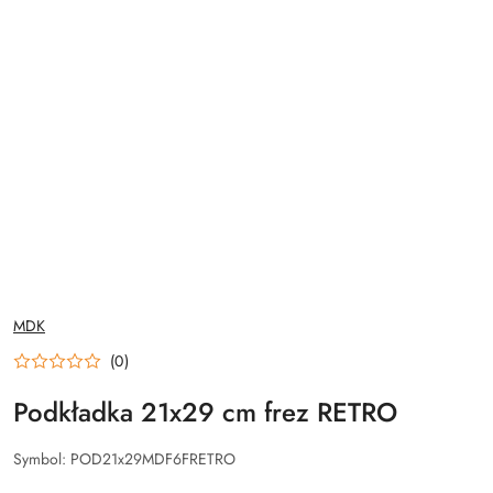
NAZWA
MDK
PRODUCENTA:
(0)
Podkładka 21x29 cm frez RETRO
Symbol:
POD21x29MDF6FRETRO