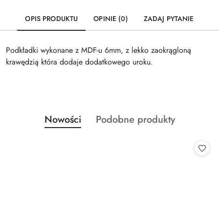
OPIS PRODUKTU
OPINIE (0)
ZADAJ PYTANIE
Podkładki wykonane z MDF-u 6mm, z lekko zaokrągloną
krawędzią która dodaje dodatkowego uroku.
Produkty
Produkty
Nowości
Podobne produkty
Pomiń karuzelę produktów
o
o
statusie:
statusie: