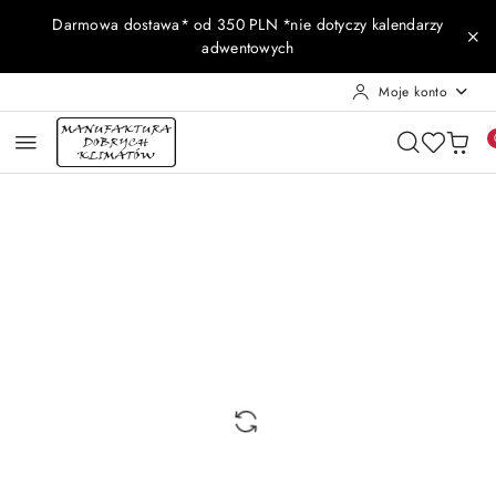
Przejdź do treści głównej
Przejdź do wyszukiwarki
Przejdź do moje konto
Przejdź do menu głównego
Przejdź do opisu produktu
Przejdź do stopki
Darmowa dostawa* od 350 PLN *nie dotyczy kalendarzy
adwentowych
Moje konto