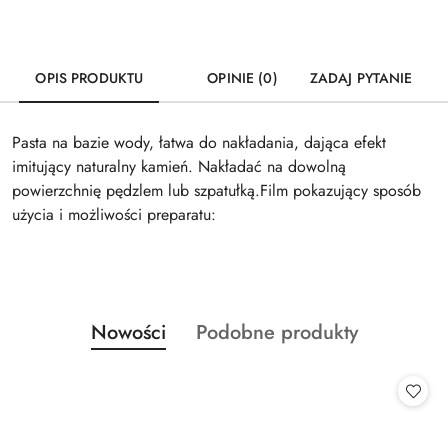
OPIS PRODUKTU
OPINIE (0)
ZADAJ PYTANIE
Pasta na bazie wody, łatwa do nakładania, dająca efekt
imitujący naturalny kamień. Nakładać na dowolną
powierzchnię pędzlem lub szpatułką.Film pokazujący sposób
użycia i możliwości preparatu:
Produkty
Produkty
Nowości
Podobne produkty
Pomiń karuzelę produktów
o
o
statusie:
statusie: