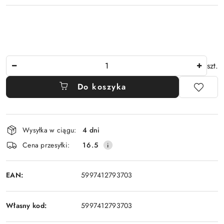
Ilość
szt.
Do koszyka
Dostępność
Wysyłka w ciągu:
4 dni
i
Cena przesyłki:
16.5
dostawa
EAN:
5997412793703
Własny kod:
5997412793703